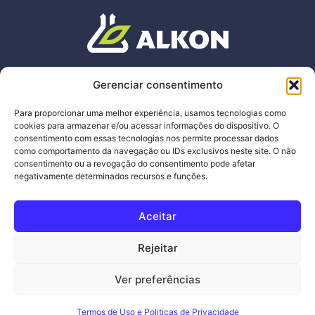
ENDEREÇO
Gerenciar consentimento
Av. Wilson Tavares Ribeiro, 465
,
Chácaras
Reunidas
Santa Terezinha.
Para proporcionar uma melhor experiência, usamos tecnologias como
Contagem – Minas Gerais
cookies para armazenar e/ou acessar informações do dispositivo. O
C
EP:
32.183
-680
consentimento com essas tecnologias nos permite processar dados
como comportamento da navegação ou IDs exclusivos neste site. O não
consentimento ou a revogação do consentimento pode afetar
alkon@alkon.com.br
negativamente determinados recursos e funções.
+55 31 3441-8181
Aceitar
Termos de Uso e Politica de Privacidade
Rejeitar
Siga nossas redes
Ver preferências
Termos de Uso e Politicas de Privacidade