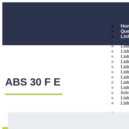
Ho
Qu
Lin
Linh
Linh
Linh
Lin
Linh
Linh
Linh
ABS 30 F E
Linh
Linh
Solv
Lin
Linh
Míd
Sus
Con