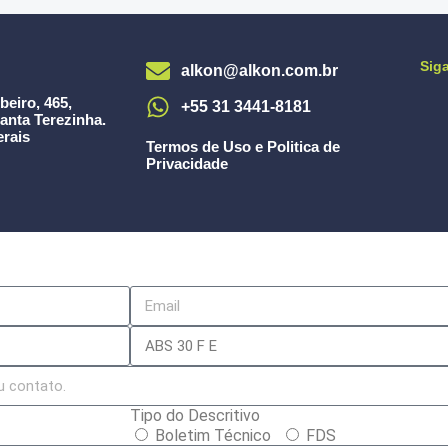
Sig
alkon@alkon.com.br
beiro, 465
,
+55 31 3441-8181
anta Terezinha.
rais
Termos de Uso e Politica de
Privacidade
Tipo do Descritivo
Boletim Técnico
FDS