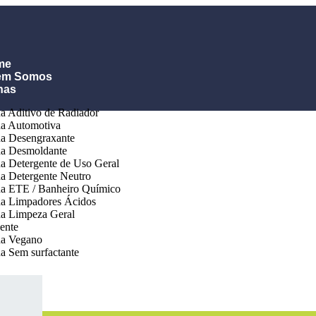
me
em Somos
has
a Aditivo de Radiador
a Automotiva
a Desengraxante
ha Desmoldante
a Detergente de Uso Geral
a Detergente Neutro
a ETE / Banheiro Químico
a Limpadores Ácidos
a Limpeza Geral
ente
ha Vegano
a Sem surfactante
ias
tentabilidade
tato