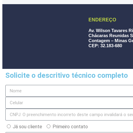
ENDEREÇO
Av. Wilson Tavares Ri
Chácaras
Reunidas
S
Contagem – Minas Ge
C
EP:
32.183
-680
Solicite o descritivo técnico completo
Já sou cliente
Primeiro contato