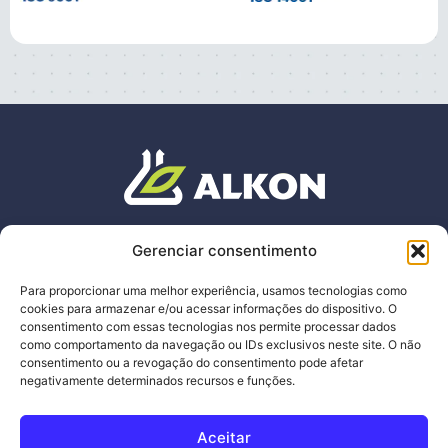
ENDEREÇO
Gerenciar consentimento
Av. Wilson Tavares Ribeiro, 465
,
Chácaras
Reunidas
Santa Terezinha.
Para proporcionar uma melhor experiência, usamos tecnologias como
Contagem – Minas Gerais
cookies para armazenar e/ou acessar informações do dispositivo. O
C
EP:
32.183
-680
consentimento com essas tecnologias nos permite processar dados
como comportamento da navegação ou IDs exclusivos neste site. O não
consentimento ou a revogação do consentimento pode afetar
alkon@alkon.com.br
negativamente determinados recursos e funções.
+55 31 3441-8181
Aceitar
Termos de Uso e Politica de Privacidade