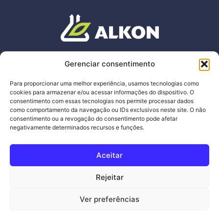
ENDEREÇO
Gerenciar consentimento
Av. Wilson Tavares Ribeiro, 465
,
Chácaras
Reunidas
Santa Terezinha.
Para proporcionar uma melhor experiência, usamos tecnologias como
Contagem – Minas Gerais
cookies para armazenar e/ou acessar informações do dispositivo. O
C
EP:
32.183
-680
consentimento com essas tecnologias nos permite processar dados
como comportamento da navegação ou IDs exclusivos neste site. O não
consentimento ou a revogação do consentimento pode afetar
alkon@alkon.com.br
negativamente determinados recursos e funções.
+55 31 3441-8181
Aceitar
Termos de Uso e Politica de Privacidade
Rejeitar
Siga nossas redes
Ver preferências