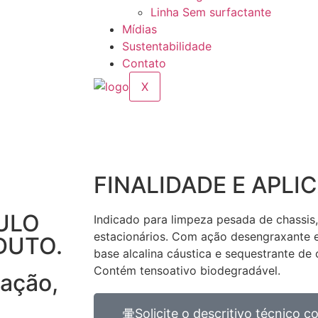
Linha Sem surfactante
Mídias
Sustentabilidade
Contato
X
FINALIDADE E APLI
ULO
Indicado para limpeza pesada de chassis
estacionários. Com ação desengraxante 
DUTO.
base alcalina cáustica e sequestrante de 
Contém tensoativo biodegradável.
zação,
Solicite o descritivo técnico 