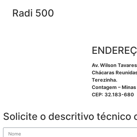
Radi 500
ENDERE
Av. Wilson Tavares
Chácaras
Reunida
Terezinha.
Contagem – Minas 
C
EP:
32.183
-680
Solicite o descritivo técnico